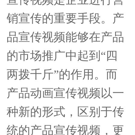
新闻中心
销宣传的重要手段。产
品宣传视频能够在产品
联系我们
的市场推广中起到“四
两拨千斤”的作用。而
产品动画宣传视频以一
种新的形式，区别于传
统的产品宣传视频，更