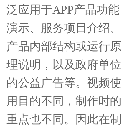
泛应用于APP产品功能
演示、服务项目介绍、
产品内部结构或运行原
理说明，以及政府单位
的公益广告等。视频使
用目的不同，制作时的
重点也不同。因此在制