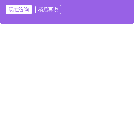
度，例如运用稳定器、
现在咨询
稍后再说
首页
案例
导航
咨询
轨道、摇臂等设备，以
及选择合适的拍摄角度
和镜头，让画面更加生
动和吸引人。
五、确定拍摄设
备：根据宣传片的拍摄