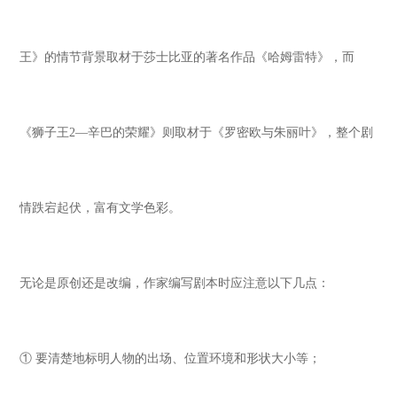
王》的情节背景取材于莎士比亚的著名作品《哈姆雷特》，而
《狮子王
2
—辛巴的荣耀》则取材于《罗密欧与朱丽叶》，整个剧
情跌宕起伏，富有文学色彩。
无论是原创还是改编，作家编写剧本时应注意以下几点：
① 要清楚地标明人物的出场、位置环境和形状大小等；