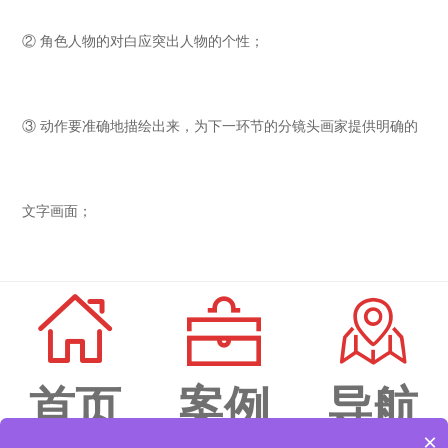
② 角色人物的对白应突出人物的个性；
③ 动作要准确地描绘出来，为下一环节的分镜头画家提供明确的
文字画面；
④ 文字限定不可过于死板，要为动画家留出发挥的余地；
⑤ 历史剧要有严格的考据，不可凭空捏造；
首页
案例
导航
×