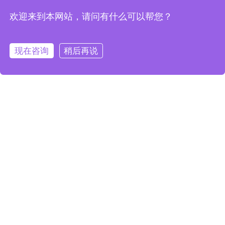
⑥服装、道具、建筑、自然物……都要将形状、风格和特征准确
欢迎来到本网站，请问有什么可以帮您？
咨询
现在咨询
稍后再说
地描绘出来。
三、分镜头
文字脚本写好后，就要进行分镜头的绘制了。分镜头是一系列的
故事情节串连图，而非真正的动画图稿，是将文字转换成可视画
面的第一步。其中包括人物的移动、镜头的移动、视角的转换